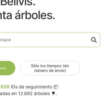
Bellvis.
nta árboles.
Sólo los tiempos (sin
nvío
número de envío)
.928
IDs de seguimiento 📦
madas en
12.692
árboles 🌳.