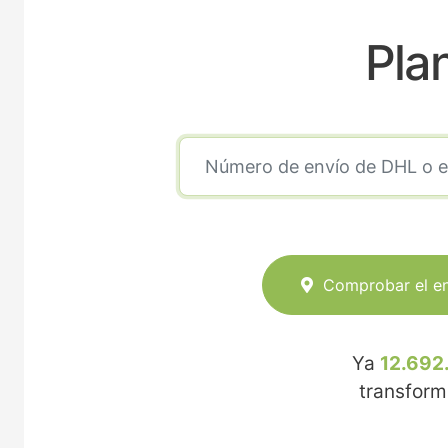
Pla
Comprobar el e
Ya
12.692
transfor