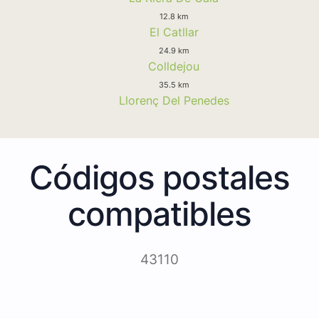
12.8 km
El Catllar
24.9 km
Colldejou
35.5 km
Llorenç Del Penedes
Códigos postales
compatibles
43110