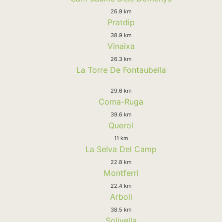
26.9 km
Pratdip
38.9 km
Vinaixa
26.3 km
La Torre De Fontaubella
29.6 km
Coma-Ruga
39.6 km
Querol
11 km
La Selva Del Camp
22.8 km
Montferri
22.4 km
Arboli
38.5 km
Solivella