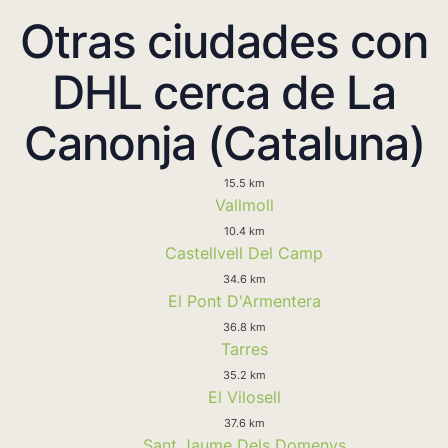
Otras ciudades con
DHL cerca de La
Canonja (Cataluna)
15.5 km
Vallmoll
10.4 km
Castellvell Del Camp
34.6 km
El Pont D'Armentera
36.8 km
Tarres
35.2 km
El Vilosell
37.6 km
Sant Jaume Dels Domenys