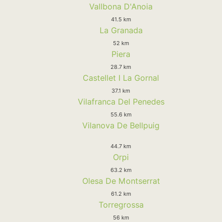
Vallbona D'Anoia
41.5 km
La Granada
52 km
Piera
28.7 km
Castellet I La Gornal
37.1 km
Vilafranca Del Penedes
55.6 km
Vilanova De Bellpuig
44.7 km
Orpi
63.2 km
Olesa De Montserrat
61.2 km
Torregrossa
56 km