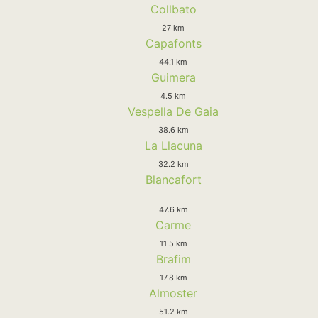
Collbato
27 km
Capafonts
44.1 km
Guimera
4.5 km
Vespella De Gaia
38.6 km
La Llacuna
32.2 km
Blancafort
47.6 km
Carme
11.5 km
Brafim
17.8 km
Almoster
51.2 km