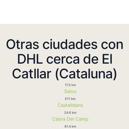
Otras ciudades con
DHL cerca de El
Catllar (Cataluna)
17.5 km
Salou
57.1 km
Castelldans
24.6 km
Cabra Del Camp
61.4 km