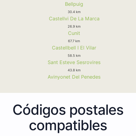
Bellpuig
30.4 km
Castellvi De La Marca
26.9 km
Cunit
67.7 km
Castellbell I El Vilar
58.5 km
Sant Esteve Sesrovires
43.8 km
Avinyonet Del Penedes
Códigos postales
compatibles