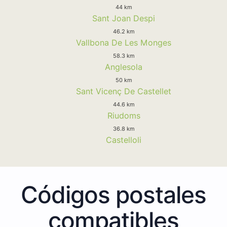
44 km
Sant Joan Despi
46.2 km
Vallbona De Les Monges
58.3 km
Anglesola
50 km
Sant Vicenç De Castellet
44.6 km
Riudoms
36.8 km
Castelloli
Códigos postales
compatibles