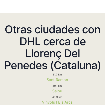
Otras ciudades con
DHL cerca de
Llorenç Del
Penedes (Cataluna)
51.7 km
Sant Ramon
40.1 km
Salou
45.9 km
Vinyols I Els Arcs