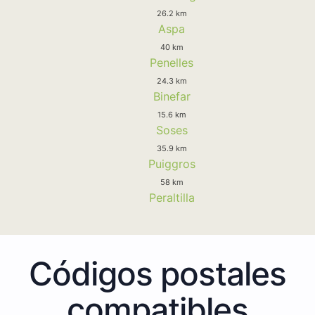
26.2 km
Aspa
40 km
Penelles
24.3 km
Binefar
15.6 km
Soses
35.9 km
Puiggros
58 km
Peraltilla
Códigos postales
compatibles