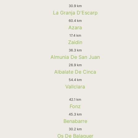
30.9 km
La Granja D'Escarp
60.4 km
Azara
17.4 km
Zaidin
36.3 km
Almunia De San Juan
26.9 km
Albalate De Cinca
54.4 km
Vallclara
42.1 km
Fonz
45.3 km
Benabarre
30.2 km
Os De Balaguer