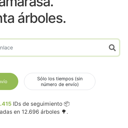
amarasa.
nta árboles.
Sólo los tiempos (sin
nvío
número de envío)
.415
IDs de seguimiento 📦
madas en
12.696
árboles 🌳.