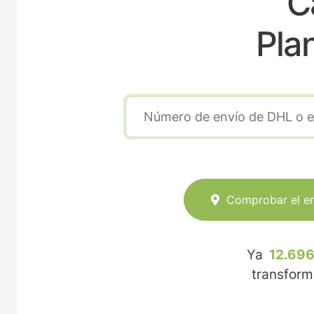
C
Pla
Comprobar el e
Ya
12.696
transfor