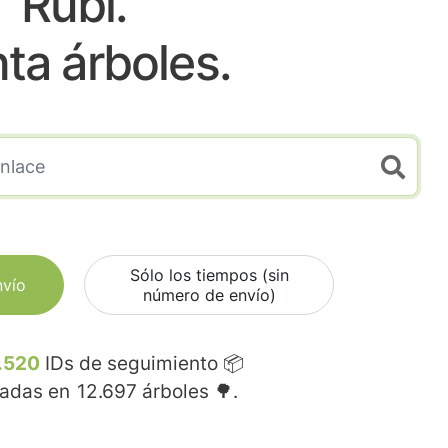
Rubi.
nta árboles.
Sólo los tiempos (sin
nvío
número de envío)
.520
IDs de seguimiento 📦
madas en
12.697
árboles 🌳.