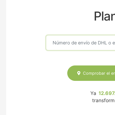
Pla
Comprobar el e
Ya
12.697
transfor