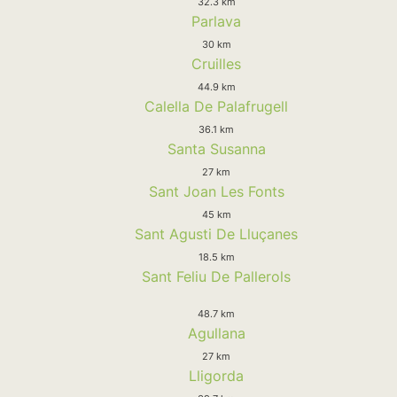
32.3 km
Parlava
30 km
Cruilles
44.9 km
Calella De Palafrugell
36.1 km
Santa Susanna
27 km
Sant Joan Les Fonts
45 km
Sant Agusti De Lluçanes
18.5 km
Sant Feliu De Pallerols
48.7 km
Agullana
27 km
Lligorda