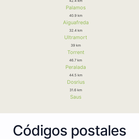
42.4 km
Palamos
40.9 km
Aiguafreda
32.4 km
Ultramort
39 km
Torrent
46.7 km
Peralada
44.5 km
Dosrius
31.6 km
Saus
Códigos postales