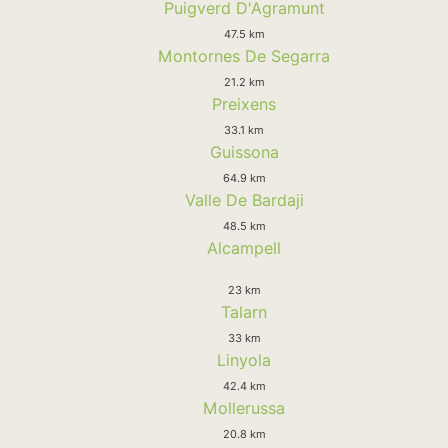
Puigverd D'Agramunt
47.5 km
Montornes De Segarra
21.2 km
Preixens
33.1 km
Guissona
64.9 km
Valle De Bardaji
48.5 km
Alcampell
23 km
Talarn
33 km
Linyola
42.4 km
Mollerussa
20.8 km