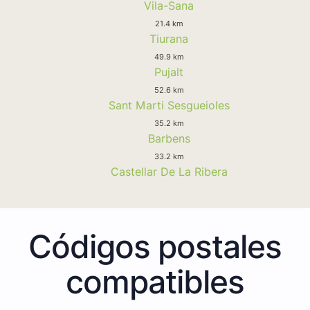
Vila-Sana
21.4 km
Tiurana
49.9 km
Pujalt
52.6 km
Sant Marti Sesgueioles
35.2 km
Barbens
33.2 km
Castellar De La Ribera
Códigos postales
compatibles