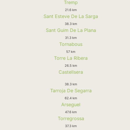
Tremp
21.6 km
Sant Esteve De La Sarga
38.3 km
Sant Guim De La Plana
31.3 km
Tornabous
57 km
Torre La Ribera
26.5 km
Castellsera
38.3 km
Tarroja De Segarra
62.4 km
Arseguel
47.6 km
Torregrossa
37.3 km