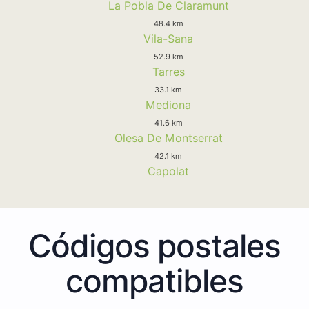
La Pobla De Claramunt
48.4 km
Vila-Sana
52.9 km
Tarres
33.1 km
Mediona
41.6 km
Olesa De Montserrat
42.1 km
Capolat
Códigos postales
compatibles