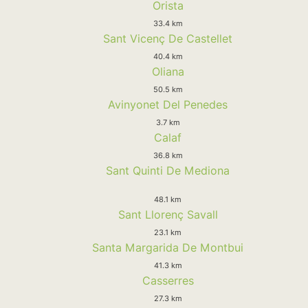
Orista
33.4 km
Sant Vicenç De Castellet
40.4 km
Oliana
50.5 km
Avinyonet Del Penedes
3.7 km
Calaf
36.8 km
Sant Quinti De Mediona
48.1 km
Sant Llorenç Savall
23.1 km
Santa Margarida De Montbui
41.3 km
Casserres
27.3 km