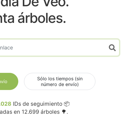
dia De Veo.
nta árboles.
Sólo los tiempos (sin
nvío
número de envío)
.028
IDs de seguimiento 📦
madas en
12.699
árboles 🌳.