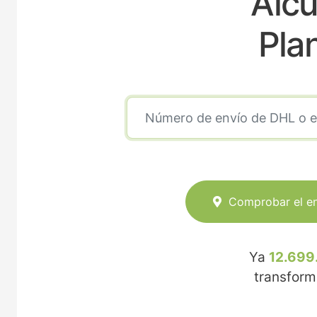
Alcu
Pla
Comprobar el e
Ya
12.699
transfor