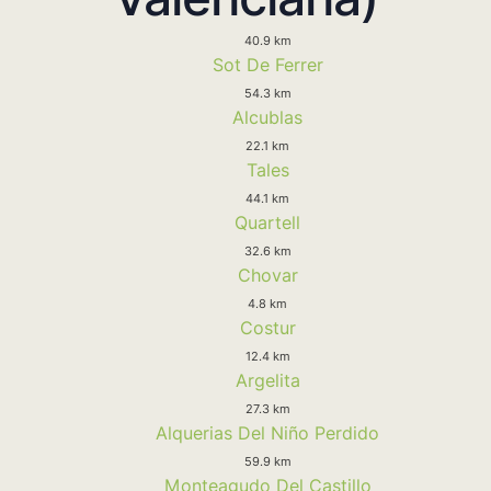
40.9 km
Sot De Ferrer
54.3 km
Alcublas
22.1 km
Tales
44.1 km
Quartell
32.6 km
Chovar
4.8 km
Costur
12.4 km
Argelita
27.3 km
Alquerias Del Niño Perdido
59.9 km
Monteagudo Del Castillo