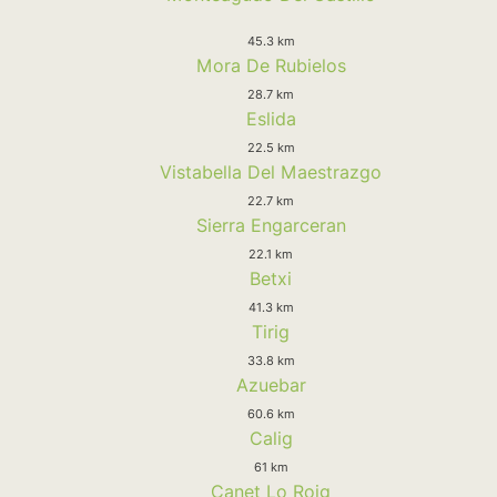
45.3 km
Mora De Rubielos
28.7 km
Eslida
22.5 km
Vistabella Del Maestrazgo
22.7 km
Sierra Engarceran
22.1 km
Betxi
41.3 km
Tirig
33.8 km
Azuebar
60.6 km
Calig
61 km
Canet Lo Roig