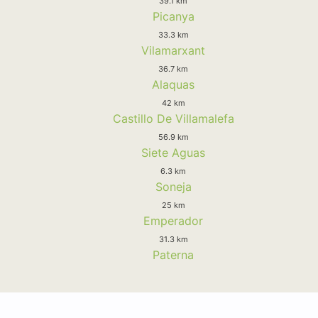
39.1 km
Picanya
33.3 km
Vilamarxant
36.7 km
Alaquas
42 km
Castillo De Villamalefa
56.9 km
Siete Aguas
6.3 km
Soneja
25 km
Emperador
31.3 km
Paterna