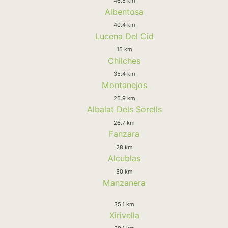
46.8 km
Albentosa
40.4 km
Lucena Del Cid
15 km
Chilches
35.4 km
Montanejos
25.9 km
Albalat Dels Sorells
26.7 km
Fanzara
28 km
Alcublas
50 km
Manzanera
35.1 km
Xirivella