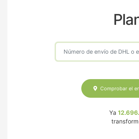
Pla
Comprobar el e
Ya
12.696
transfor