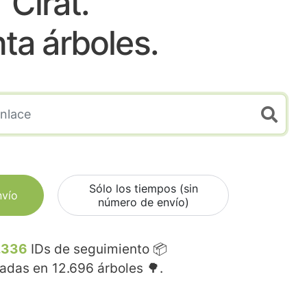
Cirat.
nta árboles.
Sólo los tiempos (sin
nvío
número de envío)
.336
IDs de seguimiento 📦
madas en
12.696
árboles 🌳.