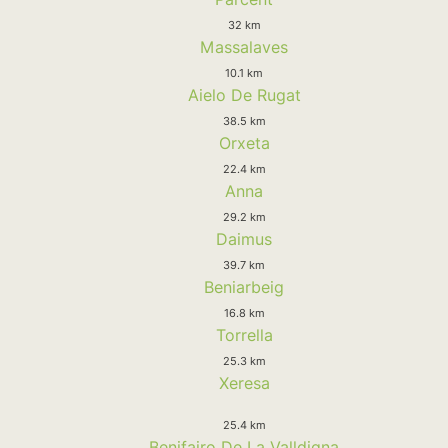
32 km
Massalaves
10.1 km
Aielo De Rugat
38.5 km
Orxeta
22.4 km
Anna
29.2 km
Daimus
39.7 km
Beniarbeig
16.8 km
Torrella
25.3 km
Xeresa
25.4 km
Benifairo De La Valldigna