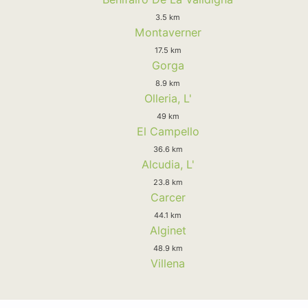
3.5 km
Montaverner
17.5 km
Gorga
8.9 km
Olleria, L'
49 km
El Campello
36.6 km
Alcudia, L'
23.8 km
Carcer
44.1 km
Alginet
48.9 km
Villena