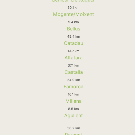
30.1 km
Mogente/Moixent
9.4 km
Bellus
45.4 km
Catadau
13.7 km
Alfafara
37.1 km
Castalla
24.9 km
Famorca
16.1 km
Millena
8.5 km
Agullent
36.2 km
Parcent