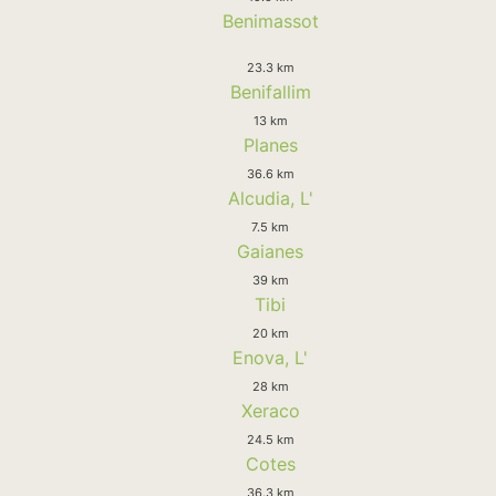
Benimassot
23.3 km
Benifallim
13 km
Planes
36.6 km
Alcudia, L'
7.5 km
Gaianes
39 km
Tibi
20 km
Enova, L'
28 km
Xeraco
24.5 km
Cotes
36.3 km