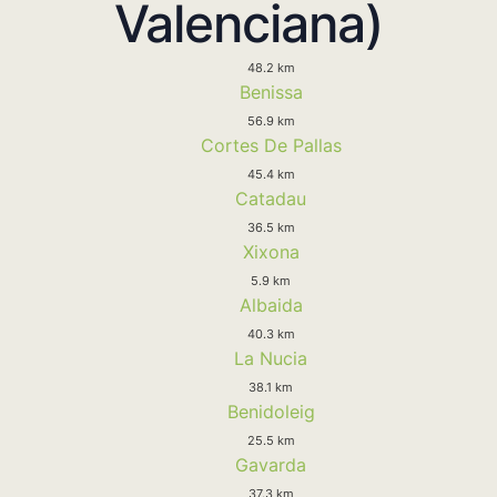
Valenciana)
48.2 km
Benissa
56.9 km
Cortes De Pallas
45.4 km
Catadau
36.5 km
Xixona
5.9 km
Albaida
40.3 km
La Nucia
38.1 km
Benidoleig
25.5 km
Gavarda
37.3 km