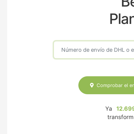
Be
Pla
Comprobar el e
Ya
12.69
transfor