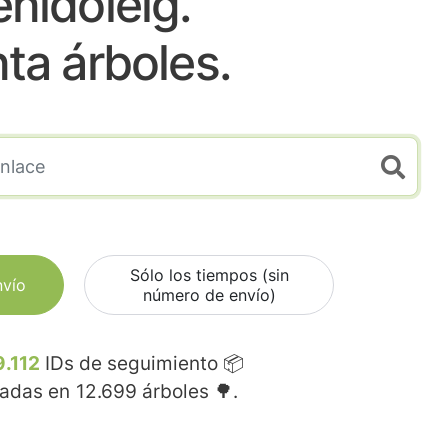
nidoleig.
nta árboles.
Sólo los tiempos (sin
nvío
número de envío)
9.112
IDs de seguimiento 📦
madas en
12.699
árboles 🌳.