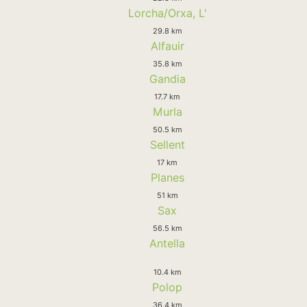
Lorcha/Orxa, L'
29.8 km
Alfauir
35.8 km
Gandia
17.7 km
Murla
50.5 km
Sellent
17 km
Planes
51 km
Sax
56.5 km
Antella
10.4 km
Polop
36.4 km