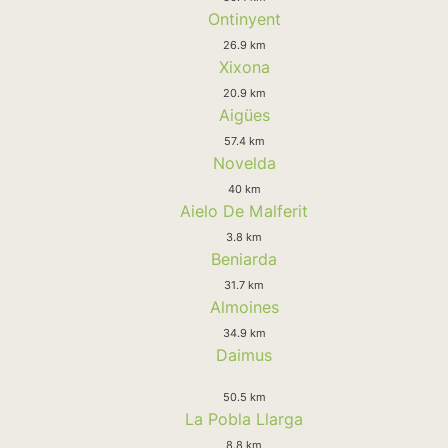
Ontinyent
26.9 km
Xixona
20.9 km
Aigües
57.4 km
Novelda
40 km
Aielo De Malferit
3.8 km
Beniarda
31.7 km
Almoines
34.9 km
Daimus
50.5 km
La Pobla Llarga
8.8 km