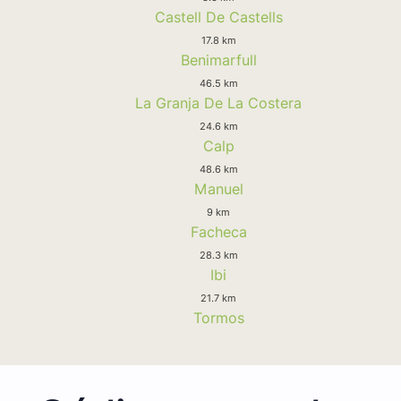
Castell De Castells
17.8 km
Benimarfull
46.5 km
La Granja De La Costera
24.6 km
Calp
48.6 km
Manuel
9 km
Facheca
28.3 km
Ibi
21.7 km
Tormos