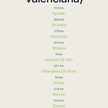
21.6 km
Ayodar
48.6 km
Xirivella
17.9 km
Almedijar
47.4 km
Mislata
15 km
Alcudia De Veo
43.7 km
Villanueva De Viver
50 km
Aldaia
21.8 km
Borriol
34.3 km
Olocau