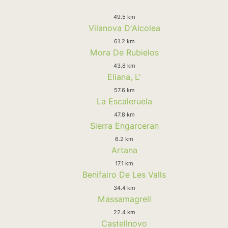
49.5 km
Vilanova D'Alcolea
61.2 km
Mora De Rubielos
43.8 km
Eliana, L'
57.6 km
La Escaleruela
47.8 km
Sierra Engarceran
6.2 km
Artana
17.1 km
Benifairo De Les Valls
34.4 km
Massamagrell
22.4 km
Castellnovo