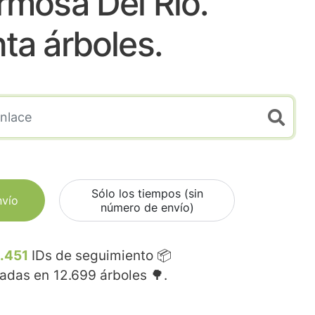
rmosa Del Rio.
nta árboles.
Sólo los tiempos (sin
nvío
número de envío)
.451
IDs de seguimiento 📦
madas en
12.699
árboles 🌳.