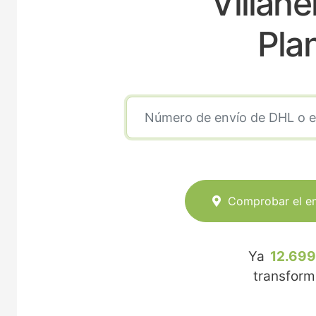
Villahe
Pla
Comprobar el e
Ya
12.699
transfor