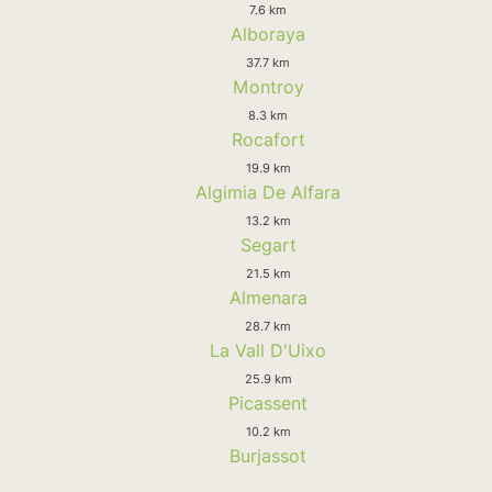
7.6 km
Alboraya
37.7 km
Montroy
8.3 km
Rocafort
19.9 km
Algimia De Alfara
13.2 km
Segart
21.5 km
Almenara
28.7 km
La Vall D'Uixo
25.9 km
Picassent
10.2 km
Burjassot