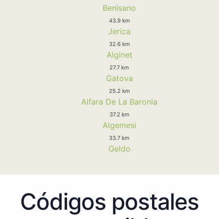
Benisano
43.9 km
Jerica
32.6 km
Alginet
27.7 km
Gatova
25.2 km
Alfara De La Baronia
37.2 km
Algemesi
33.7 km
Geldo
Códigos postales