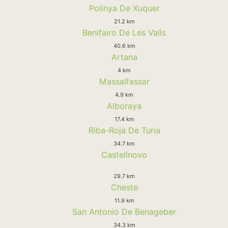
Polinya De Xuquer
21.2 km
Benifairo De Les Valls
40.6 km
Artana
4 km
Massalfassar
4.9 km
Alboraya
17.4 km
Riba-Roja De Turia
34.7 km
Castellnovo
29.7 km
Cheste
11.9 km
San Antonio De Benageber
34.3 km