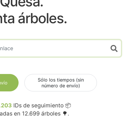
Quesa.
nta árboles.
Sólo los tiempos (sin
nvío
número de envío)
.203
IDs de seguimiento 📦
madas en
12.699
árboles 🌳.