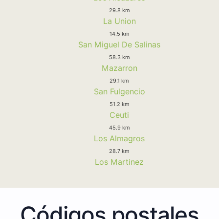
29.8 km
La Union
14.5 km
San Miguel De Salinas
58.3 km
Mazarron
29.1 km
San Fulgencio
51.2 km
Ceuti
45.9 km
Los Almagros
28.7 km
Los Martinez
Códigos postales