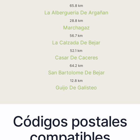
65.8 km
La Albergueria De Argañan
28.8 km
Marchagaz
56.7 km
La Calzada De Bejar
52.1 km
Casar De Caceres
64.2 km
San Bartolome De Bejar
12.8 km
Guijo De Galisteo
Códigos postales
compatibles