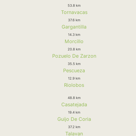
53.8 km
Tornavacas
37.6 km
Gargantilla
14.3 km
Morcillo
20.8 km
Pozuelo De Zarzon
35.5 km
Pescueza
12.9 km
Riolobos
48.8 km
Casatejada
19.4 km
Guijo De Coria
37.2 km
Talavan