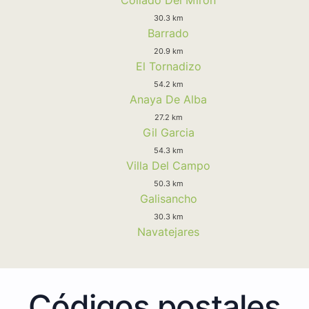
30.3 km
Barrado
20.9 km
El Tornadizo
54.2 km
Anaya De Alba
27.2 km
Gil Garcia
54.3 km
Villa Del Campo
50.3 km
Galisancho
30.3 km
Navatejares
Códigos postales