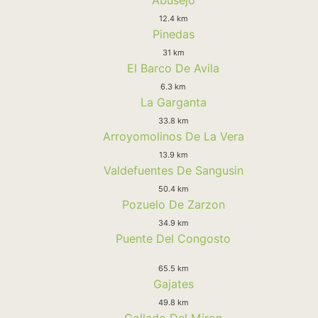
12.4 km
Pinedas
31 km
El Barco De Avila
6.3 km
La Garganta
33.8 km
Arroyomolinos De La Vera
13.9 km
Valdefuentes De Sangusin
50.4 km
Pozuelo De Zarzon
34.9 km
Puente Del Congosto
65.5 km
Gajates
49.8 km
Collado Del Miron