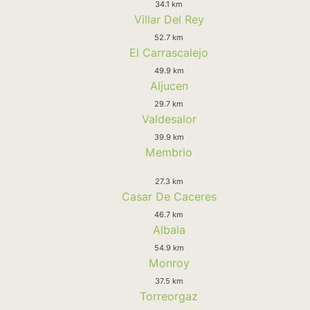
34.1 km
Villar Del Rey
52.7 km
El Carrascalejo
49.9 km
Aljucen
29.7 km
Valdesalor
39.9 km
Membrio
27.3 km
Casar De Caceres
46.7 km
Albala
54.9 km
Monroy
37.5 km
Torreorgaz