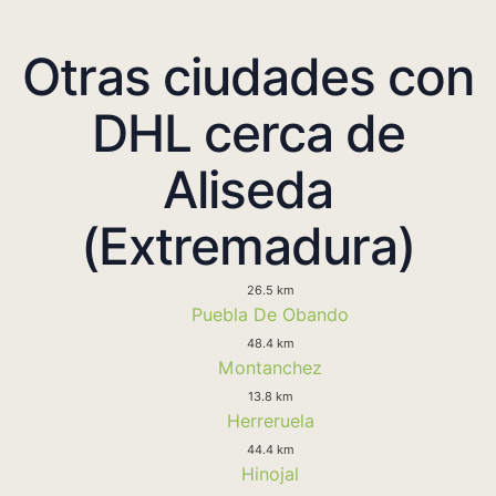
Otras ciudades con
DHL cerca de
Aliseda
(Extremadura)
26.5 km
Puebla De Obando
48.4 km
Montanchez
13.8 km
Herreruela
44.4 km
Hinojal