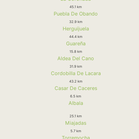
45.1 km
Puebla De Obando
32.9 km
Herguijuela
44.4 km
Guareña
15.8 km
Aldea Del Cano
31.9 km
Cordobilla De Lacara
43.2 km
Casar De Caceres
6.5 km
Albala
25.1 km
Miajadas
5.7 km
Torremocha