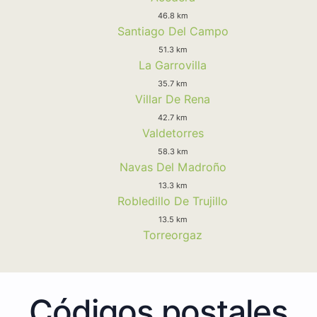
46.8 km
Santiago Del Campo
51.3 km
La Garrovilla
35.7 km
Villar De Rena
42.7 km
Valdetorres
58.3 km
Navas Del Madroño
13.3 km
Robledillo De Trujillo
13.5 km
Torreorgaz
Códigos postales