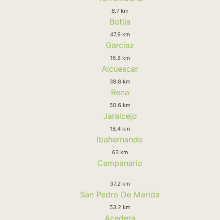
6.7 km
Botija
47.9 km
Garciaz
16.8 km
Alcuescar
38.8 km
Rena
50.6 km
Jaraicejo
18.4 km
Ibahernando
63 km
Campanario
37.2 km
San Pedro De Merida
53.2 km
Acedera