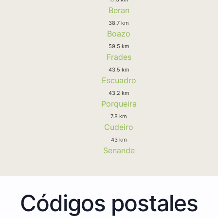
Beran
38.7 km
Boazo
59.5 km
Frades
43.5 km
Escuadro
43.2 km
Porqueira
7.8 km
Cudeiro
43 km
Senande
Códigos postales