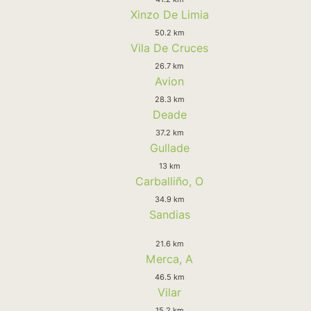
Xinzo De Limia
50.2 km
Vila De Cruces
26.7 km
Avion
28.3 km
Deade
37.2 km
Gullade
13 km
Carballiño, O
34.9 km
Sandias
21.6 km
Merca, A
46.5 km
Vilar
15.2 km