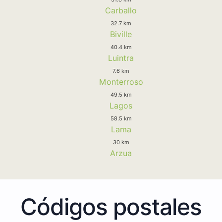
Carballo
32.7 km
Biville
40.4 km
Luintra
7.6 km
Monterroso
49.5 km
Lagos
58.5 km
Lama
30 km
Arzua
Códigos postales