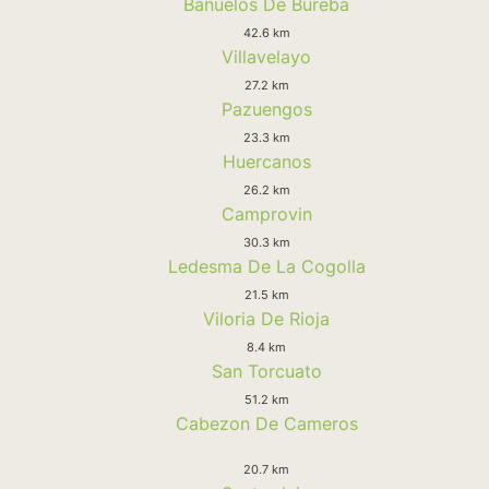
Bañuelos De Bureba
42.6 km
Villavelayo
27.2 km
Pazuengos
23.3 km
Huercanos
26.2 km
Camprovin
30.3 km
Ledesma De La Cogolla
21.5 km
Viloria De Rioja
8.4 km
San Torcuato
51.2 km
Cabezon De Cameros
20.7 km