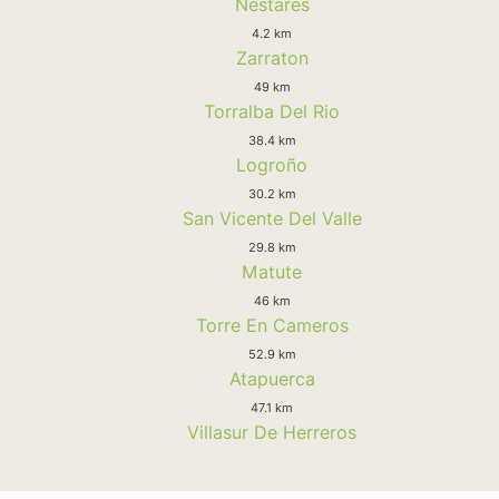
Nestares
4.2 km
Zarraton
49 km
Torralba Del Rio
38.4 km
Logroño
30.2 km
San Vicente Del Valle
29.8 km
Matute
46 km
Torre En Cameros
52.9 km
Atapuerca
47.1 km
Villasur De Herreros