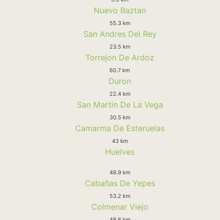
Nuevo Baztan
55.3 km
San Andres Del Rey
23.5 km
Torrejon De Ardoz
60.7 km
Duron
22.4 km
San Martin De La Vega
30.5 km
Camarma De Esteruelas
43 km
Huelves
48.9 km
Cabañas De Yepes
53.2 km
Colmenar Viejo
48.6 km