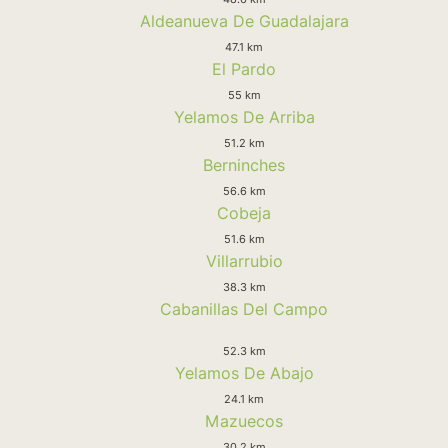
Aldeanueva De Guadalajara
47.1 km
El Pardo
55 km
Yelamos De Arriba
51.2 km
Berninches
56.6 km
Cobeja
51.6 km
Villarrubio
38.3 km
Cabanillas Del Campo
52.3 km
Yelamos De Abajo
24.1 km
Mazuecos
30.2 km