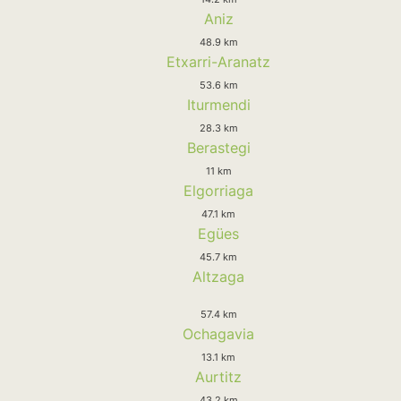
Aniz
48.9 km
Etxarri-Aranatz
53.6 km
Iturmendi
28.3 km
Berastegi
11 km
Elgorriaga
47.1 km
Egües
45.7 km
Altzaga
57.4 km
Ochagavia
13.1 km
Aurtitz
43.2 km