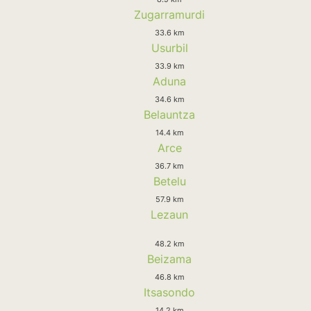
Zugarramurdi
33.6 km
Usurbil
33.9 km
Aduna
34.6 km
Belauntza
14.4 km
Arce
36.7 km
Betelu
57.9 km
Lezaun
48.2 km
Beizama
46.8 km
Itsasondo
14.2 km