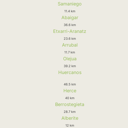
Samaniego
11.4 km
Abaigar
36.6 km
Etxarri-Aranatz
23.6 km
Arrubal
11.7 km
Olejua
39.2 km
Huercanos
46.5 km
Herce
40 km
Berrostegieta
28.7 km
Alberite
12 km