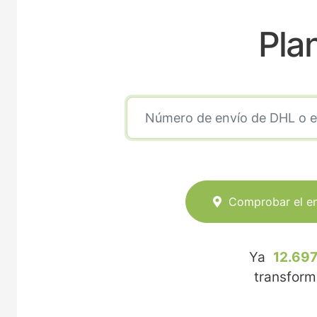
Pla
Comprobar el e
Ya
12.697
transfor