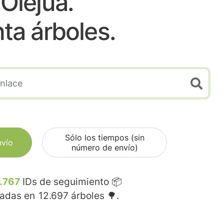
Olejua.
nta árboles.
Sólo los tiempos (sin
nvío
número de envío)
.767
IDs de seguimiento 📦
madas en
12.697
árboles 🌳.