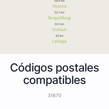
59.6 km
Obanos
33.7 km
Burgui/Burgi
50.1 km
Eratsun
43 km
Latsaga
Códigos postales
compatibles
31670