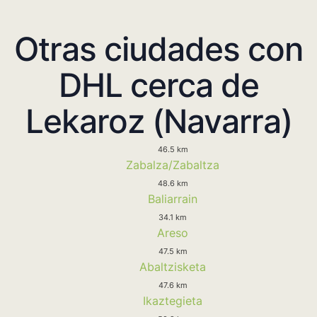
Otras ciudades con
DHL cerca de
Lekaroz (Navarra)
46.5 km
Zabalza/Zabaltza
48.6 km
Baliarrain
34.1 km
Areso
47.5 km
Abaltzisketa
47.6 km
Ikaztegieta