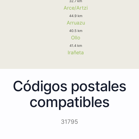
32.7 km
Arce/Artzi
44.9 km
Arruazu
40.5 km
Ollo
41.4 km
Irañeta
Códigos postales
compatibles
31795