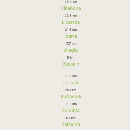
25.3 km
Villabona
23.6 km
Lizartza
21.6 km
Ibarra
17.7 km
Alegia
8 km
Beasain
18.9 km
Larraul
25.1 km
Iturmendi
16.2 km
Zaldibia
9.1 km
Beizama