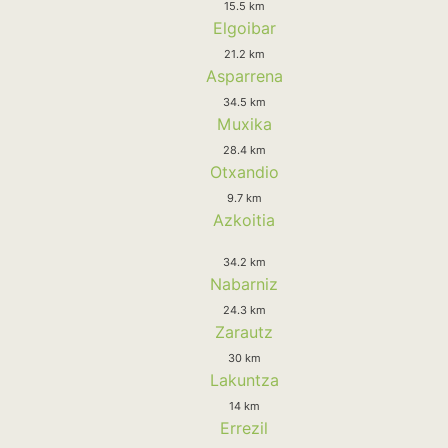
15.5 km
Elgoibar
21.2 km
Asparrena
34.5 km
Muxika
28.4 km
Otxandio
9.7 km
Azkoitia
34.2 km
Nabarniz
24.3 km
Zarautz
30 km
Lakuntza
14 km
Errezil