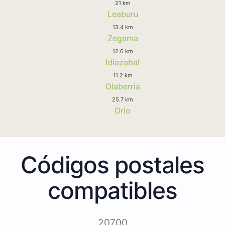
21 km
Leaburu
13.4 km
Zegama
12.6 km
Idiazabal
11.2 km
Olaberria
25.7 km
Orio
Códigos postales
compatibles
20700