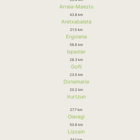
Arraia-Maeztu
43.8 km
Aretxabaleta
21.5 km
Ergoiena
56.6 km
Ispaster
28.3 km
Goñi
23.5 km
Donamaria
20.2 km
Irurtzun
27.7 km
Oieregi
50.6 km
Lizoain
34.1 km