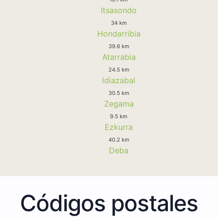
Itsasondo
34 km
Hondarribia
39.6 km
Atarrabia
24.5 km
Idiazabal
30.5 km
Zegama
9.5 km
Ezkurra
40.2 km
Deba
Códigos postales