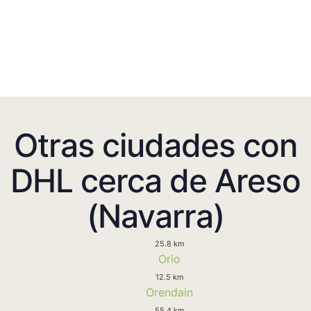
Otras ciudades con
DHL cerca de Areso
(Navarra)
25.8 km
Orio
12.5 km
Orendain
55.4 km