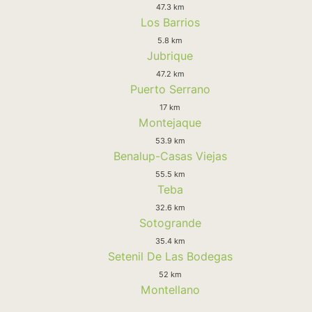
47.3 km
Los Barrios
5.8 km
Jubrique
47.2 km
Puerto Serrano
17 km
Montejaque
53.9 km
Benalup-Casas Viejas
55.5 km
Teba
32.6 km
Sotogrande
35.4 km
Setenil De Las Bodegas
52 km
Montellano