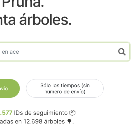
Pruna.
nta árboles.
Sólo los tiempos (sin
nvío
número de envío)
.577
IDs de seguimiento 📦
madas en
12.698
árboles 🌳.