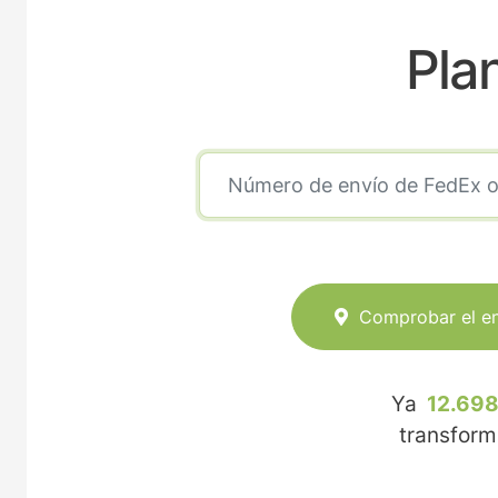
Pla
Comprobar el e
Ya
12.698
transfor