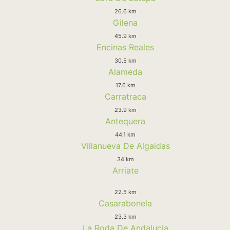
26.6 km
Gilena
45.9 km
Encinas Reales
30.5 km
Alameda
17.6 km
Carratraca
23.9 km
Antequera
44.1 km
Villanueva De Algaidas
34 km
Arriate
22.5 km
Casarabonela
23.3 km
La Roda De Andalucia