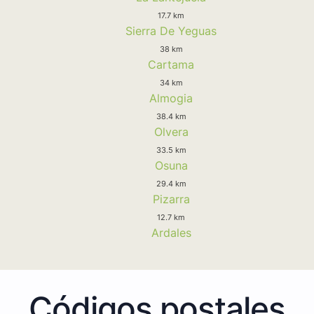
17.7 km
Sierra De Yeguas
38 km
Cartama
34 km
Almogia
38.4 km
Olvera
33.5 km
Osuna
29.4 km
Pizarra
12.7 km
Ardales
Códigos postales