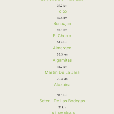
37.2 km
Tolox
47.4 km
Benaojan
13.5 km
El Chorro
14.4 km
Almargen
26.3 km
Algamitas
18.2 km
Martin De La Jara
29.4 km
Alozaina
31.5 km
Setenil De Las Bodegas
51 km
La Lantejuela