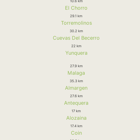
10.6 km
El Chorro
29.1 km
Torremolinos
30.2 km
Cuevas Del Becerro
22 km
Yunquera
27.9 km
Malaga
35.3 km
Almargen
27.6 km
Antequera
17 km
Alozaina
17.4 km
Coin