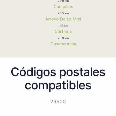
23.9 km
Campillos
28.5 km
Arroyo De La Miel
14.1 km
Cartama
25.3 km
Casabermeja
Códigos postales
compatibles
29500