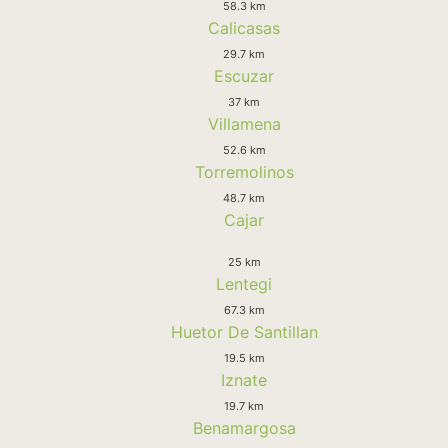
58.3 km
Calicasas
29.7 km
Escuzar
37 km
Villamena
52.6 km
Torremolinos
48.7 km
Cajar
25 km
Lentegi
67.3 km
Huetor De Santillan
19.5 km
Iznate
19.7 km
Benamargosa