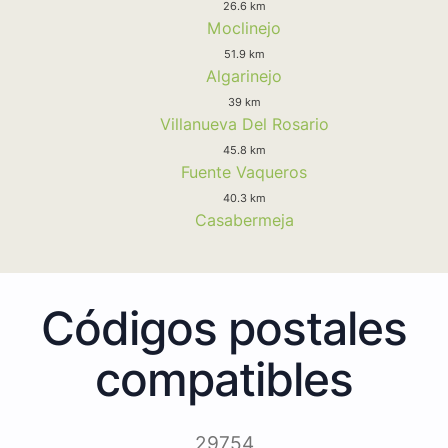
26.6 km
Moclinejo
51.9 km
Algarinejo
39 km
Villanueva Del Rosario
45.8 km
Fuente Vaqueros
40.3 km
Casabermeja
Códigos postales
compatibles
29754