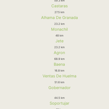
59.3 km
Castaras
27.5 km
Alhama De Granada
23.2 km
Monachil
48 km
Jete
23.2 km
Agron
68.9 km
Baena
16.8 km
Ventas De Huelma
51.6 km
Gobernador
44.5 km
Soportujar