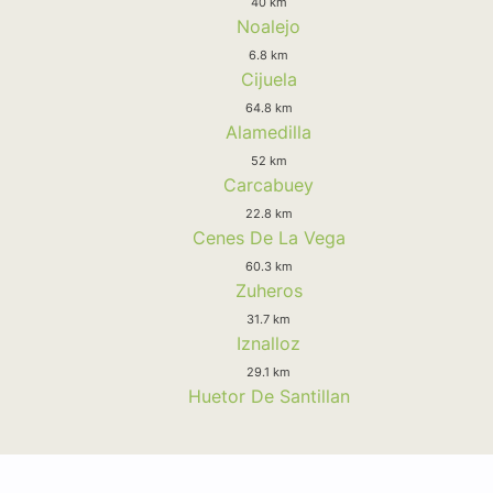
40 km
Noalejo
6.8 km
Cijuela
64.8 km
Alamedilla
52 km
Carcabuey
22.8 km
Cenes De La Vega
60.3 km
Zuheros
31.7 km
Iznalloz
29.1 km
Huetor De Santillan