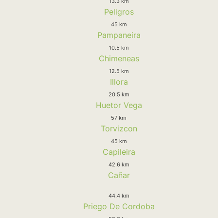
13.3 km
Peligros
45 km
Pampaneira
10.5 km
Chimeneas
12.5 km
Illora
20.5 km
Huetor Vega
57 km
Torvizcon
45 km
Capileira
42.6 km
Cañar
44.4 km
Priego De Cordoba