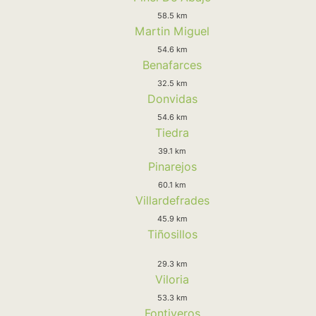
58.5 km
Martin Miguel
54.6 km
Benafarces
32.5 km
Donvidas
54.6 km
Tiedra
39.1 km
Pinarejos
60.1 km
Villardefrades
45.9 km
Tiñosillos
29.3 km
Viloria
53.3 km
Fontiveros