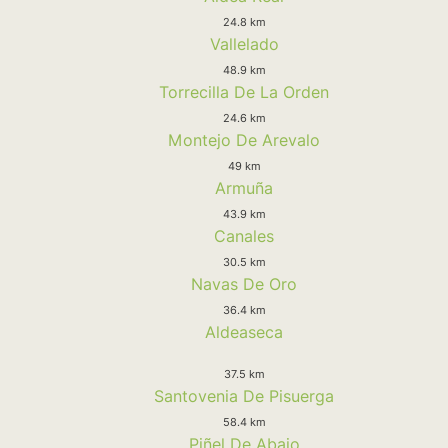
24.8 km
Vallelado
48.9 km
Torrecilla De La Orden
24.6 km
Montejo De Arevalo
49 km
Armuña
43.9 km
Canales
30.5 km
Navas De Oro
36.4 km
Aldeaseca
37.5 km
Santovenia De Pisuerga
58.4 km
Piñel De Abajo