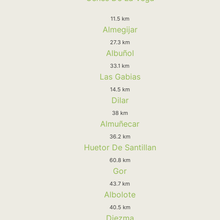
11.5 km
Almegijar
27.3 km
Albuñol
33.1 km
Las Gabias
14.5 km
Dilar
38 km
Almuñecar
36.2 km
Huetor De Santillan
60.8 km
Gor
43.7 km
Albolote
40.5 km
Diezma