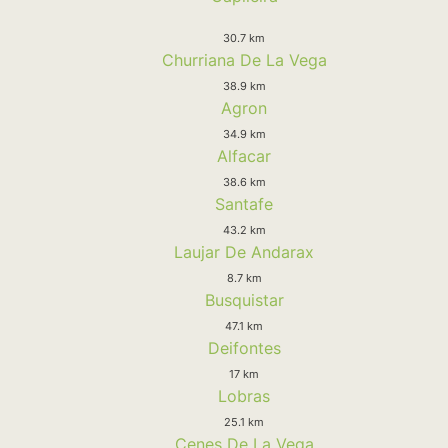
30.7 km
Churriana De La Vega
38.9 km
Agron
34.9 km
Alfacar
38.6 km
Santafe
43.2 km
Laujar De Andarax
8.7 km
Busquistar
47.1 km
Deifontes
17 km
Lobras
25.1 km
Cenes De La Vega