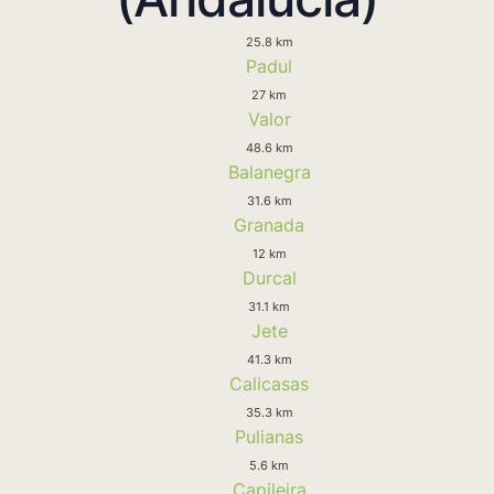
25.8 km
Padul
27 km
Valor
48.6 km
Balanegra
31.6 km
Granada
12 km
Durcal
31.1 km
Jete
41.3 km
Calicasas
35.3 km
Pulianas
5.6 km
Capileira