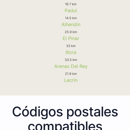
16.7 km
Padul
14.5 km
Alhendin
25.9 km
El Pinar
33 km
Illora
33.5 km
Arenas Del Rey
21.9 km
Lecrin
Códigos postales
compatibles