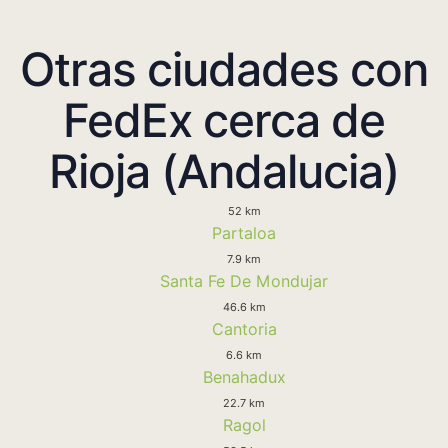
Otras ciudades con
FedEx cerca de
Rioja (Andalucia)
52 km
Partaloa
7.9 km
Santa Fe De Mondujar
46.6 km
Cantoria
6.6 km
Benahadux
22.7 km
Ragol