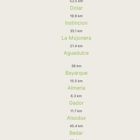
53.5 km
Dolar
19.9 km
Instincion
35.1 km
La Mojonera
21.4 km
Aguadulce
38 km
Bayarque
15.5 km
Almeria
6.3 km
Gador
11.7 km
Alsodux
45.4 km
Bedar