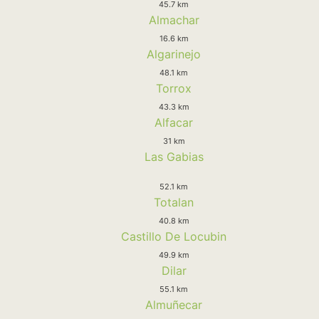
45.7 km
Almachar
16.6 km
Algarinejo
48.1 km
Torrox
43.3 km
Alfacar
31 km
Las Gabias
52.1 km
Totalan
40.8 km
Castillo De Locubin
49.9 km
Dilar
55.1 km
Almuñecar