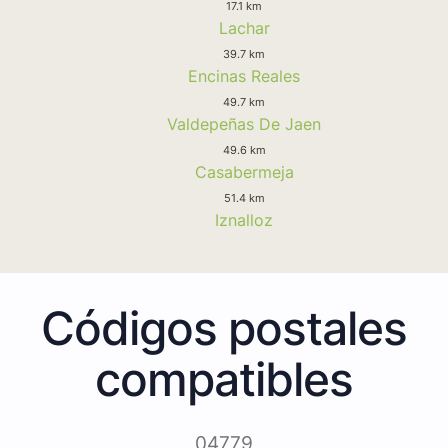
17.1 km
Lachar
39.7 km
Encinas Reales
49.7 km
Valdepeñas De Jaen
49.6 km
Casabermeja
51.4 km
Iznalloz
Códigos postales
compatibles
04779